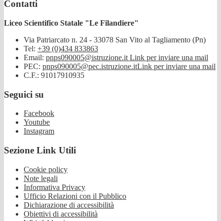
Contatti
Liceo Scientifico Statale "Le Filandiere"
Via Patriarcato n. 24 - 33078 San Vito al Tagliamento (Pn)
Tel:
+39 (0)434 833863
Email:
pnps090005@istruzione.it
Link per inviare una mail
PEC:
pnps090005@pec.istruzione.it
Link per inviare una mail
C.F.: 91017910935
Seguici su
Facebook
Youtube
Instagram
Sezione Link Utili
Cookie policy
Note legali
Informativa Privacy
Ufficio Relazioni con il Pubblico
Dichiarazione di accessibilità
Obiettivi di accessibilità