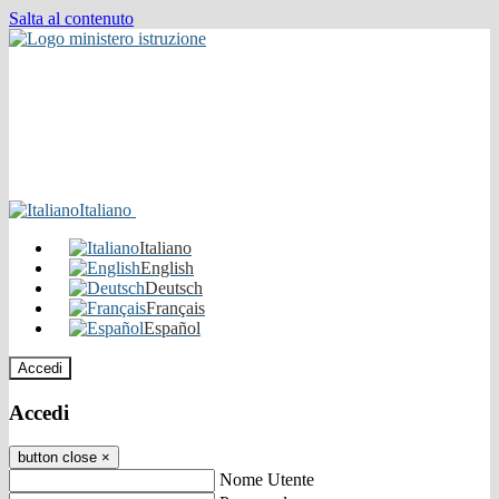
Salta al contenuto
Italiano
Italiano
English
Deutsch
Français
Español
Accedi
Accedi
button close
×
Nome Utente