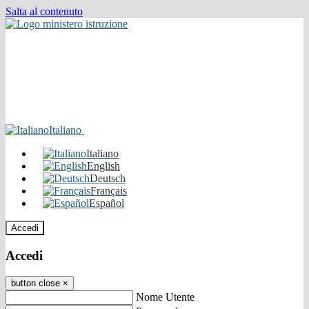
Salta al contenuto
Italiano
Italiano
English
Deutsch
Français
Español
Accedi
Accedi
button close
×
Nome Utente