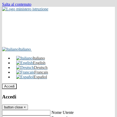
Salta al contenuto
Italiano
Italiano
English
Deutsch
Français
Español
Accedi
Accedi
button close
×
Nome Utente