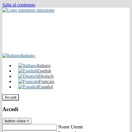
Salta al contenuto
Italiano
Italiano
English
Deutsch
Français
Español
Accedi
Accedi
button close
×
Nome Utente