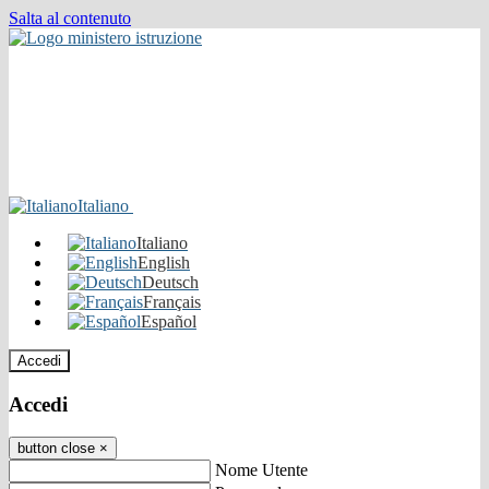
Salta al contenuto
Italiano
Italiano
English
Deutsch
Français
Español
Accedi
Accedi
button close
×
Nome Utente