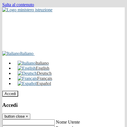
Salta al contenuto
Italiano
Italiano
English
Deutsch
Français
Español
Accedi
Accedi
button close
×
Nome Utente