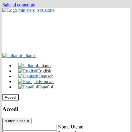
Salta al contenuto
Italiano
Italiano
English
Deutsch
Français
Español
Accedi
Accedi
button close
×
Nome Utente