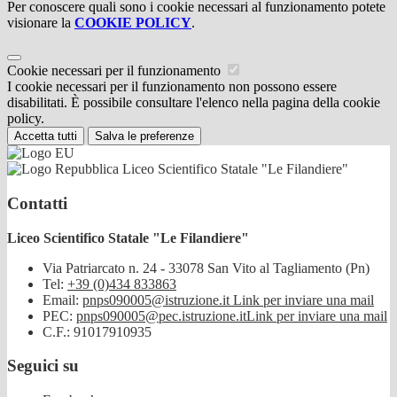
Per conoscere quali sono i cookie necessari al funzionamento potete
visionare la
COOKIE POLICY
.
Cookie necessari per il funzionamento
I cookie necessari per il funzionamento non possono essere
disabilitati. È possibile consultare l'elenco nella pagina della cookie
policy.
Accetta tutti
Salva le preferenze
Liceo Scientifico Statale "Le Filandiere"
Contatti
Liceo Scientifico Statale "Le Filandiere"
Via Patriarcato n. 24 - 33078 San Vito al Tagliamento (Pn)
Tel:
+39 (0)434 833863
Email:
pnps090005@istruzione.it
Link per inviare una mail
PEC:
pnps090005@pec.istruzione.it
Link per inviare una mail
C.F.: 91017910935
Seguici su