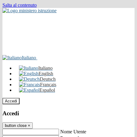
Salta al contenuto
Italiano
Italiano
English
Deutsch
Français
Español
Accedi
Accedi
button close
×
Nome Utente