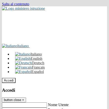
Salta al contenuto
Italiano
Italiano
English
Deutsch
Français
Español
Accedi
Accedi
button close
×
Nome Utente