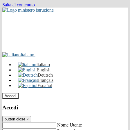
Salta al contenuto
Italiano
Italiano
English
Deutsch
Français
Español
Accedi
Accedi
button close
×
Nome Utente