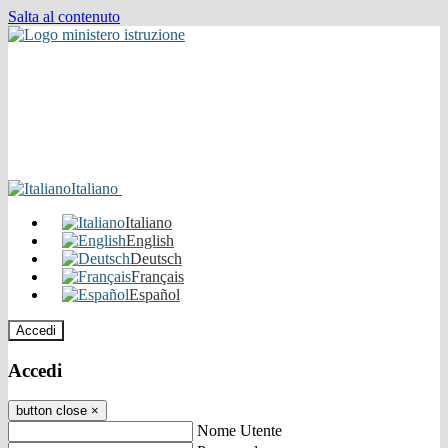
Salta al contenuto
Italiano
Italiano
English
Deutsch
Français
Español
Accedi
Accedi
button close
×
Nome Utente