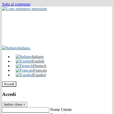
Salta al contenuto
Italiano
Italiano
English
Deutsch
Français
Español
Accedi
Accedi
button close
×
Nome Utente