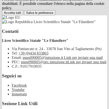
disabilitati. È possibile consultare l'elenco nella pagina della cookie
policy.
Accetta tutti
Salva le preferenze
Liceo Scientifico Statale "Le Filandiere"
Contatti
Liceo Scientifico Statale "Le Filandiere"
Via Patriarcato n. 24 - 33078 San Vito al Tagliamento (Pn)
Tel:
+39 (0)434 833863
Email:
pnps090005@istruzione.it
Link per inviare una mail
PEC:
pnps090005@pec.istruzione.it
Link per inviare una mail
C.F.: 91017910935
Seguici su
Facebook
Youtube
Instagram
Sezione Link Utili