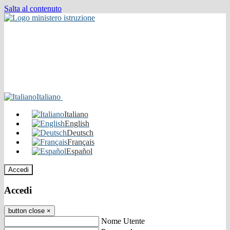
Salta al contenuto
Italiano
Italiano
English
Deutsch
Français
Español
Accedi
Accedi
button close
×
Nome Utente