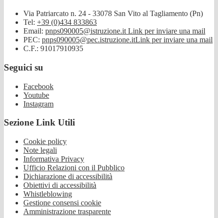
Via Patriarcato n. 24 - 33078 San Vito al Tagliamento (Pn)
Tel:
+39 (0)434 833863
Email:
pnps090005@istruzione.it
Link per inviare una mail
PEC:
pnps090005@pec.istruzione.it
Link per inviare una mail
C.F.: 91017910935
Seguici su
Facebook
Youtube
Instagram
Sezione Link Utili
Cookie policy
Note legali
Informativa Privacy
Ufficio Relazioni con il Pubblico
Dichiarazione di accessibilità
Obiettivi di accessibilità
Whistleblowing
Gestione consensi cookie
Amministrazione trasparente