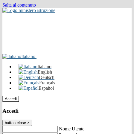
Salta al contenuto
Italiano
Italiano
English
Deutsch
Français
Español
Accedi
Accedi
button close
×
Nome Utente