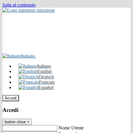
Salta al contenuto
Italiano
Italiano
English
Deutsch
Français
Español
Accedi
Accedi
button close
×
Nome Utente