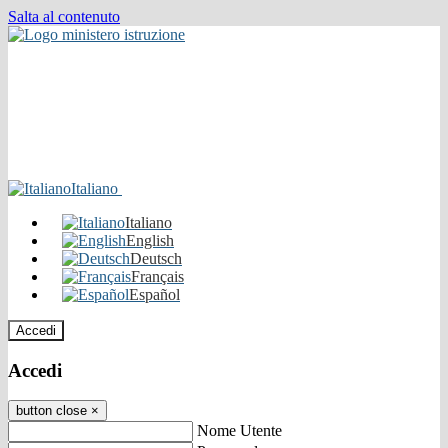
Salta al contenuto
Italiano
Italiano
English
Deutsch
Français
Español
Accedi
Accedi
button close
×
Nome Utente