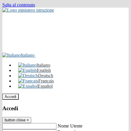
Salta al contenuto
Italiano
Italiano
English
Deutsch
Français
Español
Accedi
Accedi
button close
×
Nome Utente