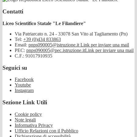
Contatti
Liceo Scientifico Statale "Le Filandiere"
Via Patriarcato n. 24 - 33078 San Vito al Tagliamento (Pn)
Tel:
+39 (0)434 833863
Email:
pnps090005@istruzione.it
Link per inviare una mail
PEC:
pnps090005@pec.istruzione.it
Link per inviare una mail
C.F.: 91017910935
Seguici su
Facebook
Youtube
Instagram
Sezione Link Utili
Cookie policy
Note legali
Informativa Privacy
Ufficio Relazioni con il Pubblico
Dichiarazione di accessibilità