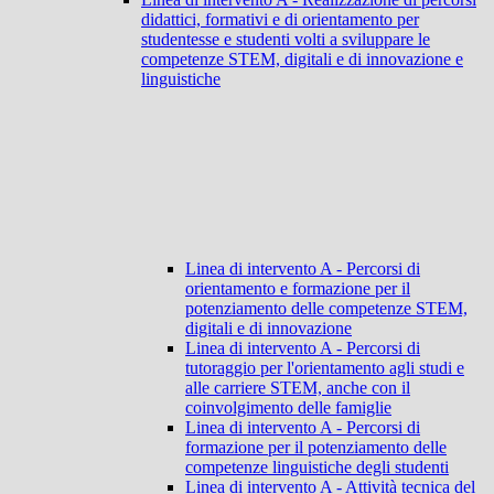
didattici, formativi e di orientamento per
studentesse e studenti volti a sviluppare le
competenze STEM, digitali e di innovazione e
linguistiche
Linea di intervento A - Percorsi di
orientamento e formazione per il
potenziamento delle competenze STEM,
digitali e di innovazione
Linea di intervento A - Percorsi di
tutoraggio per l'orientamento agli studi e
alle carriere STEM, anche con il
coinvolgimento delle famiglie
Linea di intervento A - Percorsi di
formazione per il potenziamento delle
competenze linguistiche degli studenti
Linea di intervento A - Attività tecnica del