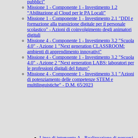
pubblici"
Missione 1 - Componente 1 - Investimento 1.2
“Abilitazione al Cloud per le PA Locali”
Missione 1 - Componente 1 - Investimento 2.1 "DDI e
formazione alla transizione digitale per il personale
scolastico" - Azioni di coinvolgimento degli animatori
digitali
Missione 4 - Componente 1 - Investimento 3.2 "Scuola
4.0" - Azione 1 "Next generation CLASSROOM:
ambienti di apprendimento innovativi"
Missione 4 - Componente 1 - Investimento 3.2 "Scuola
4.0" - Azione 2 "Next generation LABS: laboratori per
le professioni digitali del futuro"
Missione 4 - Componente 1 - Investimento 3.1 "Azioni
di potenziamento delle competenze STEM e
multilinguistiche" - D.M. 65/2023
Linea di intervento A - Realizzazione di percorsi