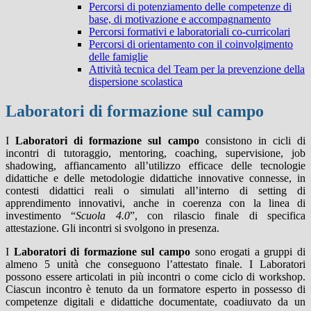
Percorsi di potenziamento delle competenze di
base, di motivazione e accompagnamento
Percorsi formativi e laboratoriali co-curricolari
Percorsi di orientamento con il coinvolgimento
delle famiglie
Attività tecnica del Team per la prevenzione della
dispersione scolastica
Laboratori di formazione sul campo
I
Laboratori di formazione sul campo
consistono in cicli di
incontri di tutoraggio, mentoring, coaching, supervisione, job
shadowing, affiancamento all’utilizzo efficace delle tecnologie
didattiche e delle metodologie didattiche innovative connesse, in
contesti didattici reali o simulati all’interno di setting di
apprendimento innovativi, anche in coerenza con la linea di
investimento “
Scuola 4.0
”, con rilascio finale di specifica
attestazione. Gli incontri si svolgono in presenza.
I
Laboratori di formazione sul campo
sono erogati a gruppi di
almeno 5 unità che conseguono l’attestato finale. I Laboratori
possono essere articolati in più incontri o come ciclo di workshop.
Ciascun incontro è tenuto da un formatore esperto in possesso di
competenze digitali e didattiche documentate, coadiuvato da un