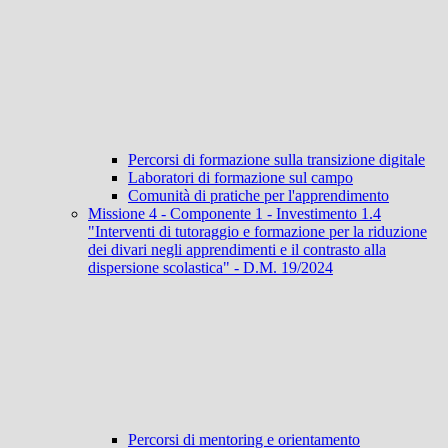
Percorsi di formazione sulla transizione digitale
Laboratori di formazione sul campo
Comunità di pratiche per l'apprendimento
Missione 4 - Componente 1 - Investimento 1.4
"Interventi di tutoraggio e formazione per la riduzione
dei divari negli apprendimenti e il contrasto alla
dispersione scolastica" - D.M. 19/2024
Percorsi di mentoring e orientamento