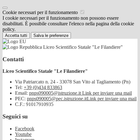
Cookie necessari per il funzionamento
I cookie necessari per il funzionamento non possono essere
disabilitati. È possibile consultare l'elenco nella pagina della cookie
policy.
Accetta tutti
Salva le preferenze
Liceo Scientifico Statale "Le Filandiere"
Contatti
Liceo Scientifico Statale "Le Filandiere"
Via Patriarcato n. 24 - 33078 San Vito al Tagliamento (Pn)
Tel:
+39 (0)434 833863
Email:
pnps090005@istruzione.it
Link per inviare una mail
PEC:
pnps090005@pec.istruzione.it
Link per inviare una mail
C.F.: 91017910935
Seguici su
Facebook
Youtube
Instagram