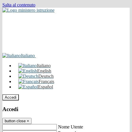
Salta al contenuto
Italiano
Italiano
English
Deutsch
Français
Español
Accedi
Accedi
button close
×
Nome Utente