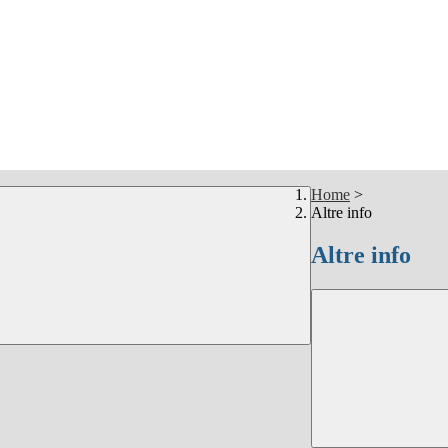
Home
>
Altre info
Altre info