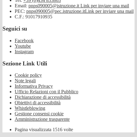
Tel:
+39 (0)434 833863
Email:
pnps090005@istruzione.it
Link per inviare una mail
PEC:
pnps090005@pec.istruzione.it
Link per inviare una mail
C.F.: 91017910935
Seguici su
Facebook
Youtube
Instagram
Sezione Link Utili
Cookie policy
Note legali
Informativa Privacy
Ufficio Relazioni con il Pubblico
Dichiarazione di accessibilità
Obiettivi di accessibilità
Whistleblowing
Gestione consensi cookie
Amministrazione trasparente
Pagina visualizzata
1516
volte