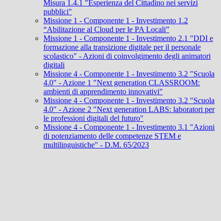
Misura 1.4.1 "Esperienza del Cittadino nei servizi
pubblici"
Missione 1 - Componente 1 - Investimento 1.2
“Abilitazione al Cloud per le PA Locali”
Missione 1 - Componente 1 - Investimento 2.1 "DDI e
formazione alla transizione digitale per il personale
scolastico" - Azioni di coinvolgimento degli animatori
digitali
Missione 4 - Componente 1 - Investimento 3.2 "Scuola
4.0" - Azione 1 "Next generation CLASSROOM:
ambienti di apprendimento innovativi"
Missione 4 - Componente 1 - Investimento 3.2 "Scuola
4.0" - Azione 2 "Next generation LABS: laboratori per
le professioni digitali del futuro"
Missione 4 - Componente 1 - Investimento 3.1 "Azioni
di potenziamento delle competenze STEM e
multilinguistiche" - D.M. 65/2023