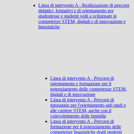
Linea di intervento A - Realizzazione di percorsi
didattici, formativi e di orientamento per
studentesse e studenti volti a sviluppare le
competenze STEM, digitali e di innovazione e
linguistiche
Linea di intervento A - Percorsi di
orientamento e formazione per il
potenziamento delle competenze STEM,
digitali e di innovazione
Linea di intervento A - Percorsi di
tutoraggio per l'orientamento agli studi e
alle carriere STEM, anche con il
coinvolgimento delle famiglie
Linea di intervento A - Percorsi di
formazione per il potenziamento delle
competenze linguistiche degli studenti