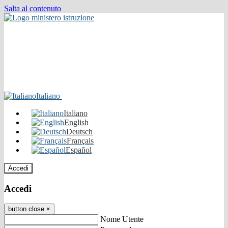
Salta al contenuto
Italiano
Italiano
English
Deutsch
Français
Español
Accedi
Accedi
button close
×
Nome Utente