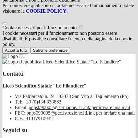
Per conoscere quali sono i cookie necessari al funzionamento potete
visionare la
COOKIE POLICY
.
Cookie necessari per il funzionamento
I cookie necessari per il funzionamento non possono essere
disabilitati. È possibile consultare l'elenco nella pagina della cookie
policy.
Accetta tutti
Salva le preferenze
Liceo Scientifico Statale "Le Filandiere"
Contatti
Liceo Scientifico Statale "Le Filandiere"
Via Patriarcato n. 24 - 33078 San Vito al Tagliamento (Pn)
Tel:
+39 (0)434 833863
Email:
pnps090005@istruzione.it
Link per inviare una mail
PEC:
pnps090005@pec.istruzione.it
Link per inviare una mail
C.F.: 91017910935
Seguici su