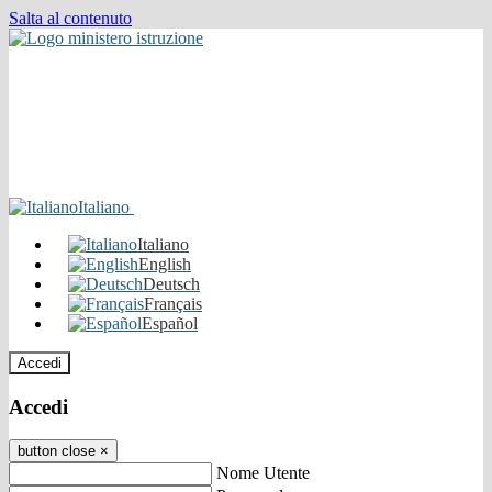
Salta al contenuto
Italiano
Italiano
English
Deutsch
Français
Español
Accedi
Accedi
button close
×
Nome Utente