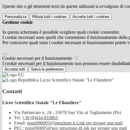
Questo sito o gli strumenti terzi da questo utilizzati si avvalgono di coo
Personalizza
Rifiuta tutti
i cookies
Accetta tutti
i cookies
Gestione cookie
In questa schermata è possibile scegliere quali cookie consentire.
I cookie necessari sono quelli che consentono il funzionamento della pi
Per conoscere quali sono i cookie necessari al funzionamento potete v
Cookie necessari per il funzionamento
I cookie necessari per il funzionamento non possono essere disabilitati.
Accetta tutti
Salva le preferenze
Liceo Scientifico Statale "Le Filandiere"
Contatti
Liceo Scientifico Statale "Le Filandiere"
Via Patriarcato n. 24 - 33078 San Vito al Tagliamento (Pn)
Tel:
+39 (0)434 833863
Email:
pnps090005@istruzione.it
Link per inviare una mail
PEC:
pnps090005@pec.istruzione.it
Link per inviare una mail