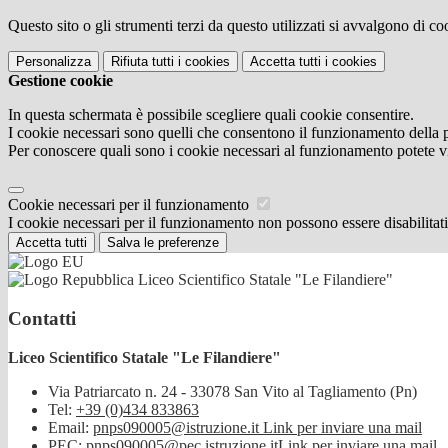
Questo sito o gli strumenti terzi da questo utilizzati si avvalgono di coo
Personalizza
Rifiuta tutti
i cookies
Accetta tutti
i cookies
Gestione cookie
In questa schermata è possibile scegliere quali cookie consentire.
I cookie necessari sono quelli che consentono il funzionamento della pi
Per conoscere quali sono i cookie necessari al funzionamento potete v
Cookie necessari per il funzionamento
I cookie necessari per il funzionamento non possono essere disabilitati.
Accetta tutti
Salva le preferenze
Liceo Scientifico Statale "Le Filandiere"
Contatti
Liceo Scientifico Statale "Le Filandiere"
Via Patriarcato n. 24 - 33078 San Vito al Tagliamento (Pn)
Tel:
+39 (0)434 833863
Email:
pnps090005@istruzione.it
Link per inviare una mail
PEC:
pnps090005@pec.istruzione.it
Link per inviare una mail