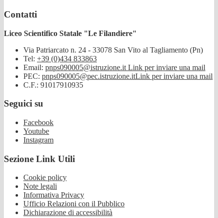
Contatti
Liceo Scientifico Statale "Le Filandiere"
Via Patriarcato n. 24 - 33078 San Vito al Tagliamento (Pn)
Tel:
+39 (0)434 833863
Email:
pnps090005@istruzione.it
Link per inviare una mail
PEC:
pnps090005@pec.istruzione.it
Link per inviare una mail
C.F.: 91017910935
Seguici su
Facebook
Youtube
Instagram
Sezione Link Utili
Cookie policy
Note legali
Informativa Privacy
Ufficio Relazioni con il Pubblico
Dichiarazione di accessibilità