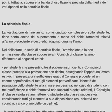
potrà, tuttavia, superare la banda di oscillazione prevista dalla media dei
voti riportati nello scrutinio finale.
Lo scrutinio finale
La valutazione di fine anno, come giudizio complessivo sullo studente,
tiene conto anche del superamento o meno dei debiti formativi relativi
all'anno precedente e dei crediti acquisiti durante l'anno.
Nel deliberare, in sede di scrutinio finale, l'ammissione o la non
ammissione alla classe successiva, i Consigli di classe faranno
riferimento ai seguenti criteri:
-
per studenti che presentino tre discipline insufficienti
, il Consiglio di
classe procede alla promozione con debito, assegnando l'opportuno lavoro
estivo; in presenza di insufficienze gravi, il Consiglio procede ad un
esame approfondito di tutti gli elementi per verificare l'idoneità del
passaggio dello studente alla classe successiva; nel caso di studenti con
tre insufficienze e debiti formativi non superati o debiti reiterati, il Consiglio
di classe valuta se ammettere lo studente alla classe successiva
considerando tutti gli elementi a sua disposizione (es. obiettivi non
cognitivi, carico orario delle discipline);
-
la presenza di quattro insufficienze
rende impossibile il passaggio alla