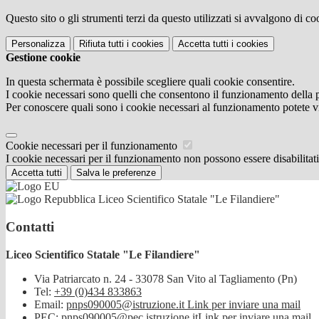
Questo sito o gli strumenti terzi da questo utilizzati si avvalgono di coo
Personalizza
Rifiuta tutti
i cookies
Accetta tutti
i cookies
Gestione cookie
In questa schermata è possibile scegliere quali cookie consentire.
I cookie necessari sono quelli che consentono il funzionamento della pi
Per conoscere quali sono i cookie necessari al funzionamento potete v
Cookie necessari per il funzionamento
I cookie necessari per il funzionamento non possono essere disabilitati.
Accetta tutti
Salva le preferenze
Liceo Scientifico Statale "Le Filandiere"
Contatti
Liceo Scientifico Statale "Le Filandiere"
Via Patriarcato n. 24 - 33078 San Vito al Tagliamento (Pn)
Tel:
+39 (0)434 833863
Email:
pnps090005@istruzione.it
Link per inviare una mail
PEC:
pnps090005@pec.istruzione.it
Link per inviare una mail