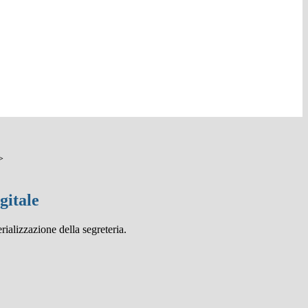
>
gitale
rializzazione della segreteria.